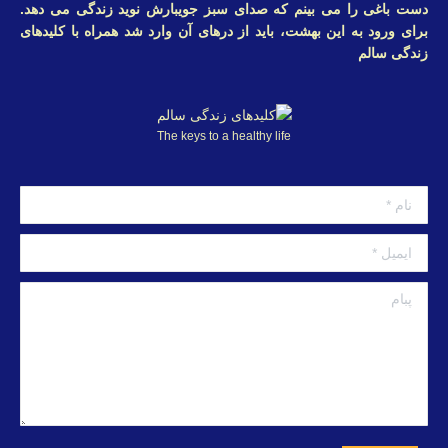
دست باغی را می بینم که صدای سبز جویبارش نوید زندگی می دهد.
برای ورود به این بهشت، باید از درهای آن وارد شد همراه با کلیدهای
زندگی سالم
The keys to a healthy life
نام *
ایمیل *
پبام