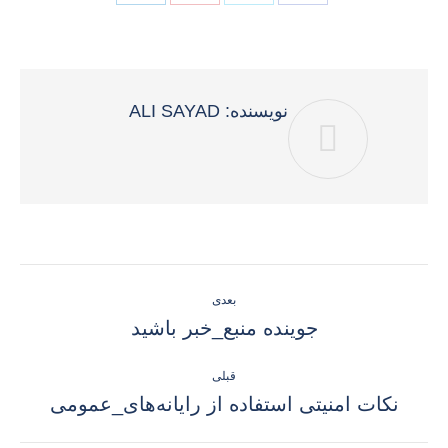
on
on
on
on
فیسبوک
توئیتر
پینترست
لینک‌دین
نویسنده:
ALI SAYAD
ناوبری
بعدی
نوشته
نوشته
جوینده منبع_خبر باشید
بعدی:
قبلی
نوشته
نکات امنیتی استفاده از رایانه‌های_عمومی
قبلی: