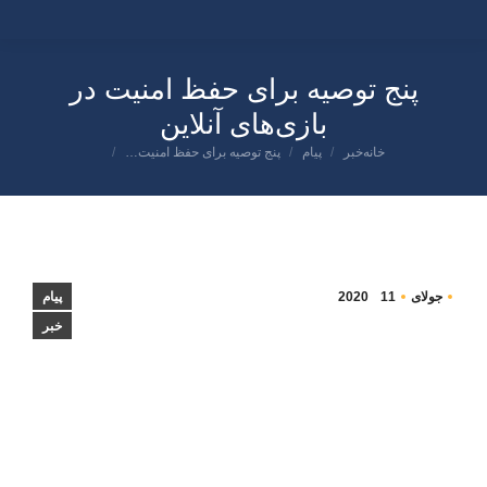
پنج توصيه براى حفظ امنيت در
بازى‌هاى آنلاين
شما اینجا هستید:
خانه
خبر
پیام
پنج توصيه براى حفظ امنيت…
جولای
11
2020
پیام
خبر