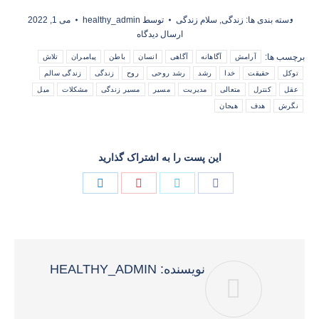
دسته بندی ها:
زندگی
,
سلام زندگی
توسط
healthy_admin
می 1, 2022
ارسال دیدگاه
برچسب ها:
آرامش
آگاهانه
آگاهی
انسان
باطن
پیامبران
تلاش
توکل
حقیقت
خدا
رشد
رشد روحی
روح
زندگی
زندگی سالم
عقل
کنترل
متعالی
مدیریت
مسیر
مسیر زندگی
مشکلات
میل
نگرش
هدف
هیجان
این پست را به اشتراک گذارید
Share
Share
Share
Share
on
on
on
on
فیسبوک
توئیتر
پینترست
لینک‌دین
نویسنده:
HEALTHY_ADMIN