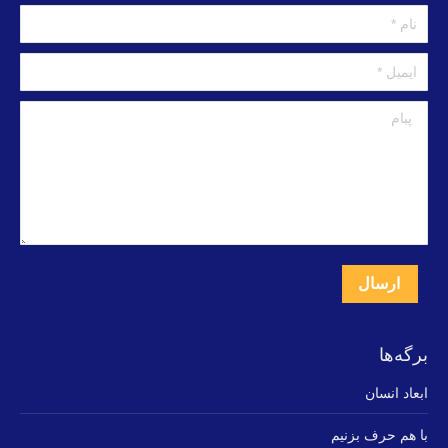
نام *
ایمیل *
پبام
ارسال
برگه‌ها
ابعاد انسان
با هم حرف بزنیم