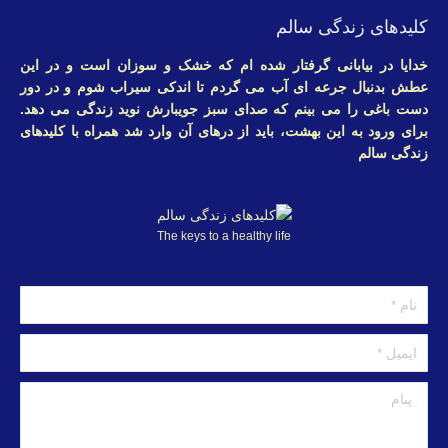
کلیدهای زندگی سالم
خدایا در بیابانی گرفتار شده ام که خشک و سوزان است و در این
عطش بدنبال جرعه ای آب می گردم تا اندکی سیراب شوم و در دور
دست باغی را می بینم که صدای سبز جویبارش نوید زندگی می دهد.
برای ورود به این بهشت، باید از درهای آن وارد شد همراه با کلیدهای
زندگی سالم
The keys to a healthy life
نام *
ایمیل *
پبام