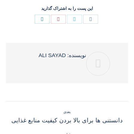
این پست را به اشتراک گذارید
Share
Share
Share
Share
on
on
on
on
فیسبوک
توئیتر
پینترست
لینک‌دین
نویسنده:
ALI SAYAD
ناوبری
بعدی
نوشته
نوشته
دانستنی ها برای بالا بردن کیفیت منابع غذایی
بعدی: