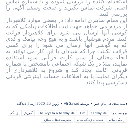
استخدام کننده را بررسی نموده و با شماره تماس
اصلی شرکت تماس بگیرند و صحت وسقم آگهی را
بررسی کنند.
این مقام سایبری ادامه داد: در بعضی موارد کلاهبردار
از مردم می خواهد جهت ثبت اطلاعات پیامکی که به
گوشی آنها ارسال می شود برای کلاهبردار قراثت
کنند. مردم هوشیار باشند و به هیچ وجه پیامک و کدی
که به گوشی آنها ارسال می شود را برای کسی
قرائت نکنند. چرا که شیادان با این کار می توانند به
انحاء مختلف از سیم کارت قربانی سوء استفاده
نمایند، مثلا در یک شبکه اجتماعی نامشخص با شماره
قربانی اکانت ایجاد کند و شروع به کلاهبرداری از
دیگران نمایند یا به اطلاعات حساب اینترنتی قربانی
دسترسی پیدا کنند.
دسته بندی ها:
پیام
,
خبر
توسط
Ali Sayad
ژوئن 25, 2020
ارسال دیدگاه
برچسب ها:
healthy life
Life
The keys to a healthy life
آموزش
زندگی
زندگی سالم
کلیدهای زندگی سالم
مدیریت فضای مجازی