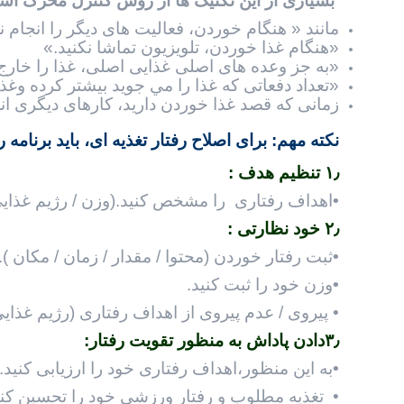
بسیاری از اين تکنیک
ها از روش کنترل محرک استف
مانند « هنگام خوردن، فعالیت های دیگر را انجام ن
«هنگام غذا خوردن، تلویزیون تماشا نکنید.»
«به جز وعده های اصلی غذايی اصلی، غذا را خارج 
«تعداد دفعاتی که غذا را مي جويد بيشتر کرده و
زمانی که قصد غذا خوردن داريد، کارهای دیگری ان
نکته مهم: برای اصلاح رفتار تغذیه ای، باید برنامه 
۱٫ تنظیم هدف :
•
اهداف رفتاری را مشخص کنيد.(وزن / رژیم غذای
۲٫ خود نظارتی :
•
ثبت رفتار خوردن (محتوا / مقدار / زمان / مکان ).
•
وزن خود را ثبت کنید.
• پیروی / عدم پیروی از اهداف رفتاری (رژیم غذای
۳٫دادن پاداش به منظور تقویت رفتار:
•
به این منظور،اهداف رفتاری خود را ارزیابی کنید.
• تغذیه مطلوب و رفتار ورزشی خود را تحسين کني