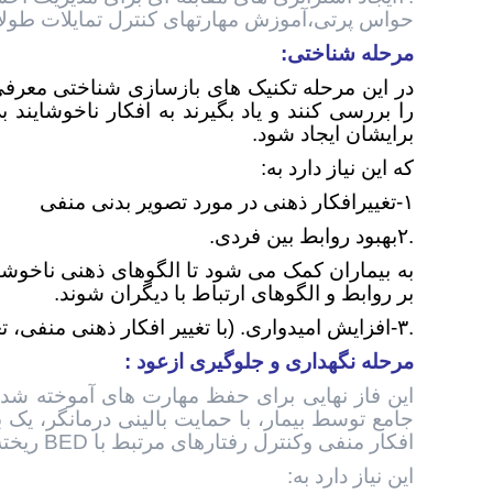
حواس پرتی،آموزش مهارتهای کنترل تمایلات طولا
مرحله شناختی:
در این مرحله تکنیک های بازسازی شناختی معرفی
را بررسی کنند و یاد بگیرند به افکار ناخوشایند بی
برایشان ایجاد شود.
که این نیاز دارد به:
۱-تغییرافکار ذهنی در مورد تصویر بدنی منفی
.۲بهبود روابط بین فردی.
به بیماران کمک می شود تا الگوهای ذهنی ناخوشا
بر روابط و الگوهای ارتباط با دیگران شوند.
.۳-افزایش امیدواری. (با تغییر افکار ذهنی منفی، تغییرات مثبت در رفتار را احساس کنند).
مرحله نگهداری و جلوگيری ازعود
:
این فاز نهایی برای حفظ مهارت های آموخته شده 
جامع توسط بیمار، با حمایت بالینی درمانگر، یک 
افکار منفی وکنترل رفتارهای مرتبط با BED ریخته می شود.
این نیاز دارد به: