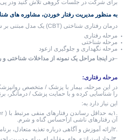
برای شرکت در جلسات گروهی تلاش کنيد ودر پی 
به منظور مدیریت رفتار خوردن، مشاوره های شناخ
درمان رفتاری شناختی (CBT) یک مدل مبتنی بر شواهد است که بر سه مرحله درمان تمرکز دارد:
مرحله رفتاری
مرحله شناختی
مرحله نگهداری و جلوگيری ازعود
–
در اینجا مراحل یک نمونه از مداخلات شناختی و
مرحله رفتاری
:
در این مرحله، بیمار با پزشک / متخصص روانپزش
را شناسايی کرده و با حمایت پزشک / درمانگر، برن
این نیاز دارد به:
آن رفتارهای ناشی ازاحساس گناه و شرم.
.۲ارائه آموزش و آگاهی درباره تغذیه متعادل، برنامه ریزی وعده های غذايی و تغذیه.
.۳ایجاد استراتژی های مقابله ای برای مدیریت 